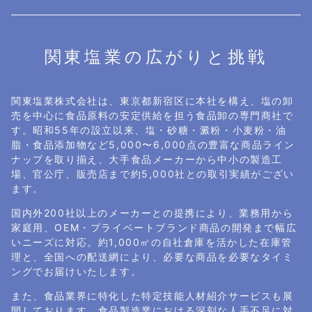
関東塩業の広がりと挑戦
関東塩業株式会社は、東京都新宿区に本社を構え、塩の卸
売を中心に食品原料の安定供給を担う食品卸の専門商社で
す。昭和55年の設立以来、塩・砂糖・澱粉・小麦粉・油
脂・食品添加物など5,000〜6,000点の豊富な商品ライン
ナップを取り揃え、大手食品メーカーから中小の製造工
場、官公庁、販売店まで約5,000社との取引実績がござい
ます。
国内外200社以上のメーカーとの提携により、業務用から
家庭用、OEM・プライベートブランド商品の開発まで幅広
いニーズに対応。約1,000㎡の自社倉庫を活かした在庫管
理と、全国への配送網により、必要な商品を必要なタイミ
ングでお届けいたします。
また、食品業界に特化した特定技能人材紹介サービスも展
開しております。食品製造業における深刻な人手不足に対