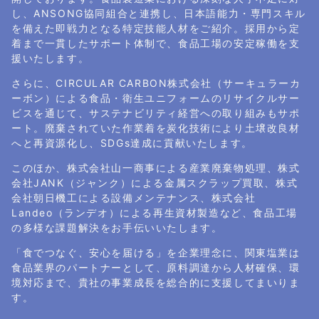
し、ANSONG協同組合と連携し、日本語能力・専門スキル
を備えた即戦力となる特定技能人材をご紹介。採用から定
着まで一貫したサポート体制で、食品工場の安定稼働を支
援いたします。
さらに、CIRCULAR CARBON株式会社（サーキュラーカ
ーボン）による食品・衛生ユニフォームのリサイクルサー
ビスを通じて、サステナビリティ経営への取り組みもサポ
ート。廃棄されていた作業着を炭化技術により土壌改良材
へと再資源化し、SDGs達成に貢献いたします。
このほか、株式会社山一商事による産業廃棄物処理、株式
会社JANK（ジャンク）による金属スクラップ買取、株式
会社朝日機工による設備メンテナンス、株式会社
Landeo（ランデオ）による再生資材製造など、食品工場
の多様な課題解決をお手伝いいたします。
「食でつなぐ、安心を届ける」を企業理念に、関東塩業は
食品業界のパートナーとして、原料調達から人材確保、環
境対応まで、貴社の事業成長を総合的に支援してまいりま
す。