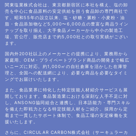
関東塩業株式会社は、東京都新宿区に本社を構え、塩の卸
売を中心に食品原料の安定供給を担う食品卸の専門商社で
す。昭和55年の設立以来、塩・砂糖・澱粉・小麦粉・油
脂・食品添加物など5,000〜6,000点の豊富な商品ライン
ナップを取り揃え、大手食品メーカーから中小の製造工
場、官公庁、販売店まで約5,000社との取引実績がござい
ます。
国内外200社以上のメーカーとの提携により、業務用から
家庭用、OEM・プライベートブランド商品の開発まで幅広
いニーズに対応。約1,000㎡の自社倉庫を活かした在庫管
理と、全国への配送網により、必要な商品を必要なタイミ
ングでお届けいたします。
また、食品業界に特化した特定技能人材紹介サービスも展
開しております。食品製造業における深刻な人手不足に対
し、ANSONG協同組合と連携し、日本語能力・専門スキル
を備えた即戦力となる特定技能人材をご紹介。採用から定
着まで一貫したサポート体制で、食品工場の安定稼働を支
援いたします。
さらに、CIRCULAR CARBON株式会社（サーキュラーカ